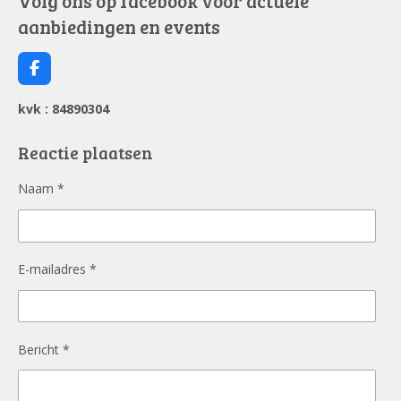
Volg ons op facebook voor actuele
aanbiedingen en events
F
a
c
kvk : 84890304
e
b
o
Reactie plaatsen
o
k
Naam *
E-mailadres *
Bericht *