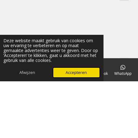
Deze website maakt gebruik van cookies om
uw ervaring te verbeteren en op maat
gemaakte advertenties weer te geven. Door op
‘Accepteren’ te klikken, gaat u akkoord met het
gebruik van alle cookies.
Afwijzen
Accepteren
E-mailadres
Telefoonnummer
Kaart
Facebook
WhatsApp
Delen
Deel
Share
Pinnen
Delen
1
2
3
4
5
S
R
t
s
s
s
s
s
a
e
19 stemmen
t
m
t
t
t
t
t
© 2022 - 2026 Art&Nature
m
i
e
e
e
e
e
e
Powered by
JouwWeb
n
n