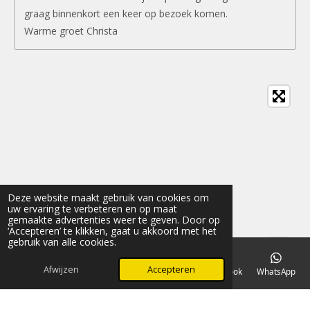
graag binnenkort een keer op bezoek komen.
Warme groet Christa
Deze website maakt gebruik van cookies om
uw ervaring te verbeteren en op maat
gemaakte advertenties weer te geven. Door op
‘Accepteren’ te klikken, gaat u akkoord met het
gebruik van alle cookies.
Afwijzen
Accepteren
E-mailadres
Telefoonnummer
Kaart
Facebook
WhatsApp
Delen
Deel
Share
Pinnen
Delen