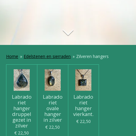
Home
»
Edelstenen en sierraden
»
Zilveren hangers
Labrado
Labrado
Labrado
riet
riet
riet
hanger
ovale
hanger
druppel
hanger
vierkant.
gezet in
in zilver
€ 22,50
zilver
€ 22,50
€ 22,50