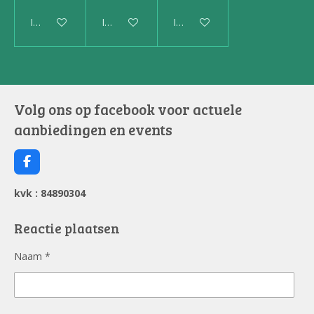
In winkelwagen
In winkelwagen
In winkelwagen
Volg ons op facebook voor actuele
aanbiedingen en events
F
a
c
kvk : 84890304
e
b
o
Reactie plaatsen
o
k
Naam *