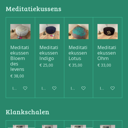
Meditatiekussens
Meditati
Meditati
Meditati
Meditati
ekussen
ekussen
ekussen
ekussen
Bloem
Indigo
Lotus
Ohm
des
€ 25,00
€ 35,00
€ 33,00
levens
€ 38,00
In winkelwagen
In winkelwagen
In winkelwagen
In winkelwagen
Klankschalen