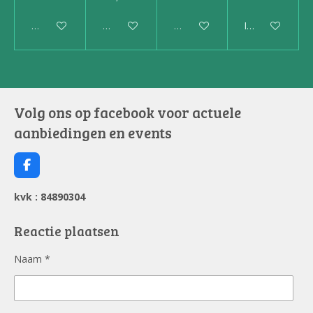
Uitverkocht
Uitverkocht
Uitverkocht
In winkelwagen
Volg ons op facebook voor actuele
aanbiedingen en events
F
a
c
kvk : 84890304
e
b
o
Reactie plaatsen
o
k
Naam *