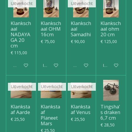
Uitverkocht
Uitverkocht
Klanksch
Klanksch
Klanksch
Klanksch
aal
aal OHM
aal
aal ohm
NADAYA
16cm
Samadhi
20 cm
GA 20
€ 75,00
€ 90,00
€ 125,00
cm
€ 115,00
Uitverkocht
In winkelwagen
Uitverkocht
In winkelwagen
Uitverkocht
Uitverkocht
Uitverkocht
Klanksta
Klanksta
Klanksta
Tingsha'
af Aarde
af
af Venus
s draken
Planeet
6,7 cm
€ 25,50
€ 25,50
Mars
€ 28,50
€ 25,50