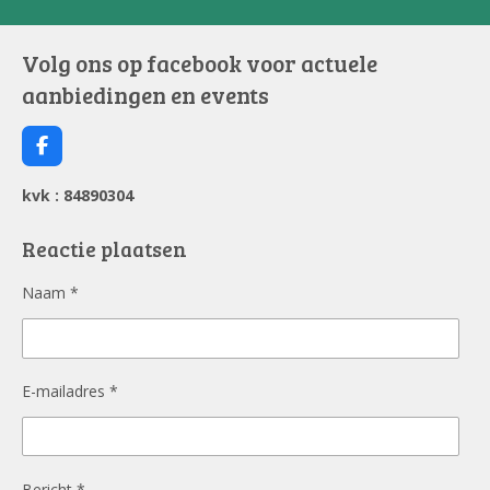
Volg ons op facebook voor actuele
aanbiedingen en events
F
a
c
kvk : 84890304
e
b
o
Reactie plaatsen
o
k
Naam *
E-mailadres *
Bericht *