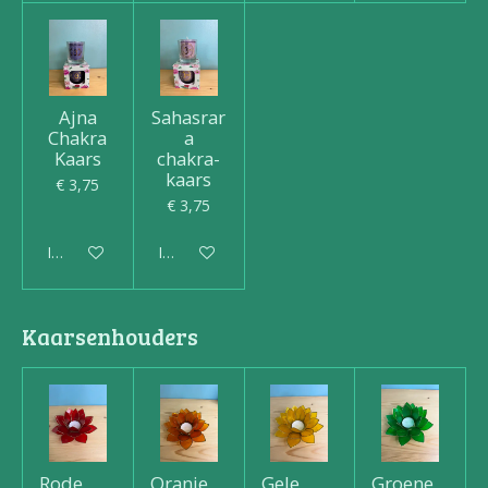
Ajna
Sahasrar
Chakra
a
Kaars
chakra-
kaars
€ 3,75
€ 3,75
In winkelwagen
In winkelwagen
Kaarsenhouders
Rode
Oranje
Gele
Groene