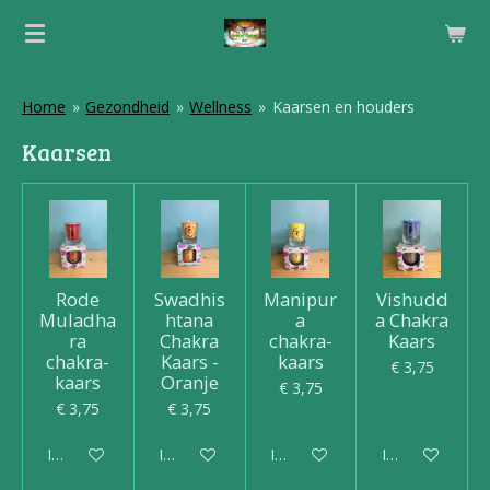
Ga
direct
naar
de
Home
»
Gezondheid
»
Wellness
»
Kaarsen en houders
hoofdinhoud
Kaarsen
Rode
Swadhis
Manipur
Vishudd
Muladha
htana
a
a Chakra
ra
Chakra
chakra-
Kaars
chakra-
Kaars -
kaars
€ 3,75
kaars
Oranje
€ 3,75
€ 3,75
€ 3,75
In winkelwagen
In winkelwagen
In winkelwagen
In winkelwagen