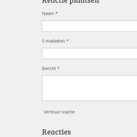
o
k
Naam *
E-mailadres *
Bericht *
Verstuur reactie
Reacties