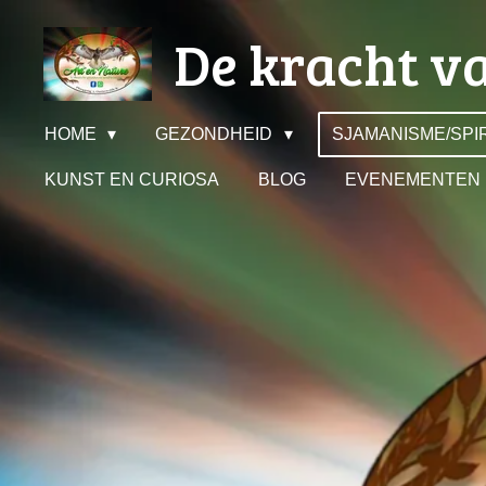
Ga
De kracht va
direct
naar
de
hoofdinhoud
HOME
GEZONDHEID
SJAMANISME/SPIR
KUNST EN CURIOSA
BLOG
EVENEMENTEN