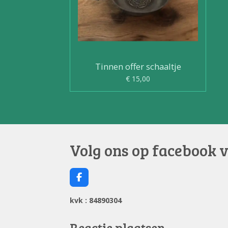
Tinnen offer schaaltje
€ 15,00
Volg ons op facebook 
F
a
c
kvk : 84890304
e
b
o
Reactie plaatsen