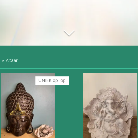
t
»
Altaar
UNIEK op=op