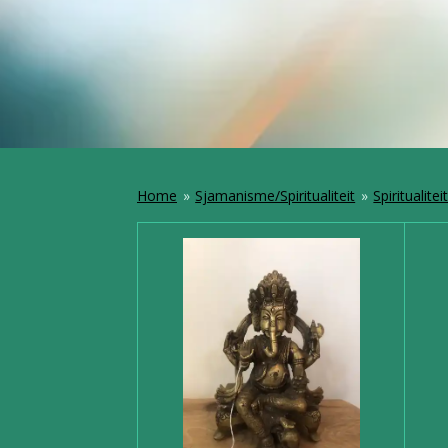
Home
»
Sjamanisme/Spiritualiteit
»
Spiritualitei