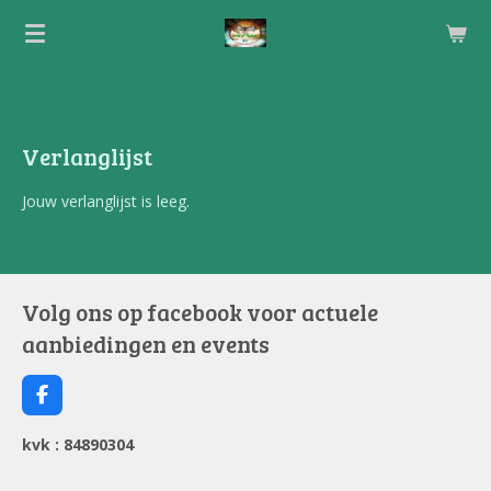
Ga
direct
naar
de
hoofdinhoud
Verlanglijst
Jouw verlanglijst is leeg.
Volg ons op facebook voor actuele
aanbiedingen en events
F
a
c
kvk : 84890304
e
b
o