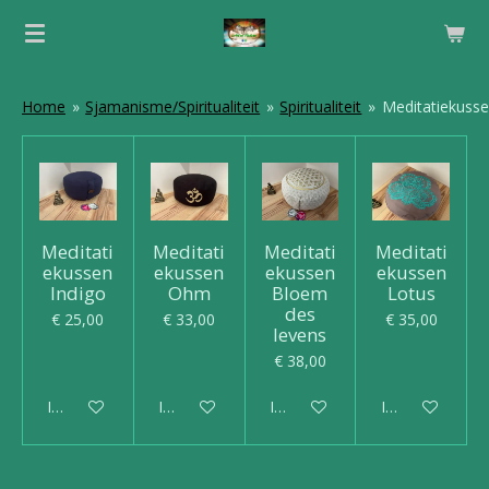
Ga
direct
naar
de
Home
»
Sjamanisme/Spiritualiteit
»
Spiritualiteit
»
Meditatiekuss
hoofdinhoud
Meditati
Meditati
Meditati
Meditati
ekussen
ekussen
ekussen
ekussen
Indigo
Ohm
Bloem
Lotus
des
€ 25,00
€ 33,00
€ 35,00
levens
€ 38,00
In winkelwagen
In winkelwagen
In winkelwagen
In winkelwagen