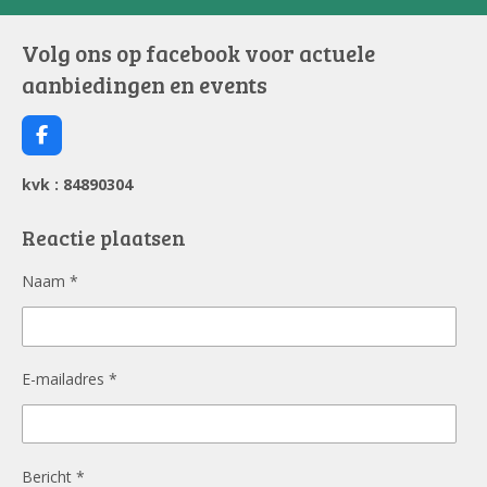
Volg ons op facebook voor actuele
aanbiedingen en events
F
a
c
kvk : 84890304
e
b
o
Reactie plaatsen
o
k
Naam *
E-mailadres *
Bericht *