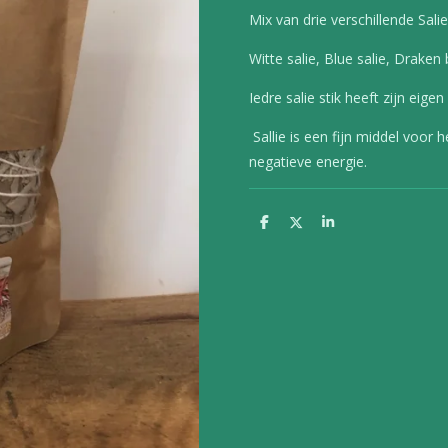
Mix van drie verschillende Sali
Witte salie, Blue salie, Draken 
Iedre salie stik heeft zijn ei
Sallie is een fijn middel voor
negatieve energie.
D
D
S
e
e
h
l
e
a
e
l
r
n
e