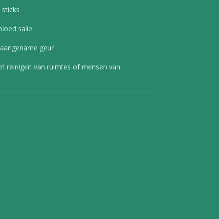
e sticks
bloed salie
gen aangename geur
 het reinigen van ruimtes of mensen van