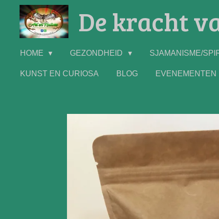
De kracht va
Ga
direct
naar
de
HOME
GEZONDHEID
SJAMANISME/SPIR
hoofdinhoud
KUNST EN CURIOSA
BLOG
EVENEMENTEN