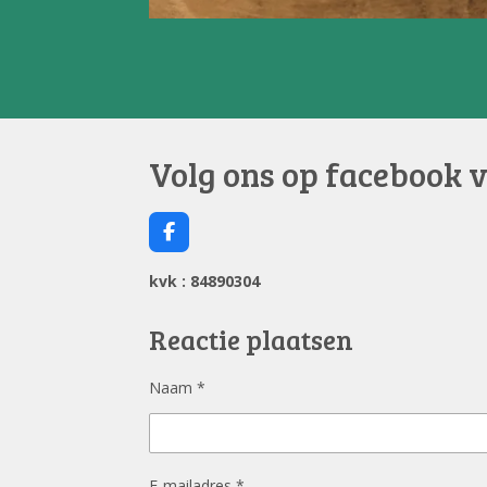
Volg ons op facebook 
F
a
c
kvk : 84890304
e
b
o
Reactie plaatsen
o
k
Naam *
E-mailadres *