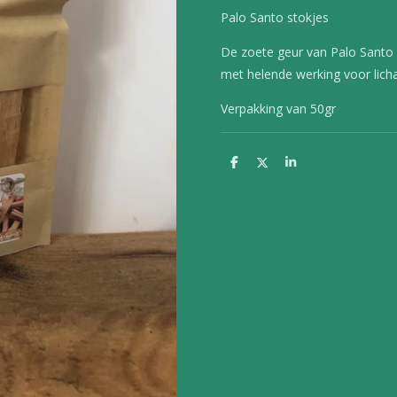
Palo Santo stokjes
De zoete geur van Palo Santo 
met helende werking voor lich
Verpakking van 50gr
D
D
S
e
e
h
l
e
a
e
l
r
n
e