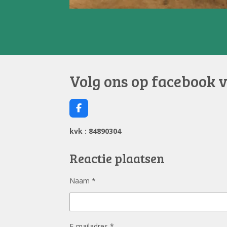
Volg ons op facebook 
F
a
c
kvk : 84890304
e
b
o
Reactie plaatsen
o
k
Naam *
E-mailadres *