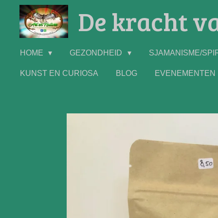
De kracht va
Ga
direct
naar
de
HOME
GEZONDHEID
SJAMANISME/SPIR
hoofdinhoud
KUNST EN CURIOSA
BLOG
EVENEMENTEN