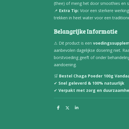
(thee) of meng het door smoothies en 
📌
Extra Tip:
Voor een sterkere werking 
trekken in heet water voor een tradition
Belangrijke Informatie
⚠ Dit product is een
voedingssupple
aanbevolen dagelijkse dosering niet. Ra
borstvoeding geeft of onder behandelin
aandoening.
🛒
Bestel Chaga Poeder 100g Vanda
✔
Snel geleverd & 100% natuurlijk
✔
Verpakt met zorg en duurzaamhe
D
D
S
e
e
h
l
e
a
e
l
r
n
e