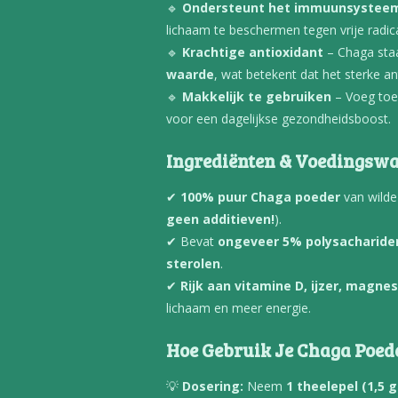
🔹
Ondersteunt het immuunsystee
lichaam te beschermen tegen vrije radica
🔹
Krachtige antioxidant
– Chaga sta
waarde
, wat betekent dat het sterke a
🔹
Makkelijk te gebruiken
– Voeg toe
voor een dagelijkse gezondheidsboost.
Ingrediënten & Voedingsw
✔
100% puur Chaga poeder
van wilde
geen additieven!
).
✔ Bevat
ongeveer 5% polysachariden
sterolen
.
✔
Rijk aan vitamine D, ijzer, magne
lichaam en meer energie.
Hoe Gebruik Je Chaga Poed
💡
Dosering:
Neem
1 theelepel (1,5 