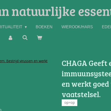
n natuurlijke essen
ITUALITEIT
BOEKEN
WIEROOK/HARS
EDE
CHAGA Geeft e
immuunsysteem
en werkt goed 
vaatstelsel.
op=op