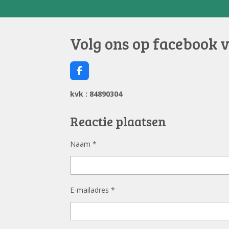
Volg ons op facebook 
F
a
c
kvk : 84890304
e
b
o
Reactie plaatsen
o
k
Naam *
E-mailadres *