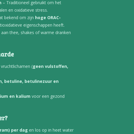
m
– Traditioneel gebruikt om het
len en oxidatieve stress.
at bekend om zijn
hoge ORAC-
ntioxidatieve eigenschappen heeft.
 aan thee, shakes of warme dranken
aarde
 vruchtlichamen (
geen vulstoffen,
, betuline, betulinezuur en
sium en kalium
voor een gezond
er?
gram) per dag
en los op in heet water