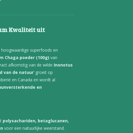
um Kwaliteit uit
or hoogwaardige superfoods en
m Chaga poeder (100g)
van
tract afkomstig van de wilde
Inonotus
d van de natuur
’ groeit op
iberië en Canada en wordt al
unversterkende en
at
polysachariden, betaglucanen,
en
voor een natuurlijke weerstand.