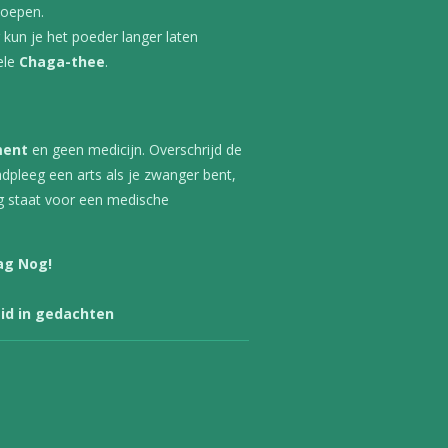
soepen.
kun je het poeder langer laten
ele
Chaga-thee
.
ment
en geen medicijn. Overschrijd de
adpleeg een arts als je zwanger bent,
g staat voor een medische
ag Nog!
id in gedachten