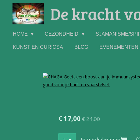
De kracht va
Ga
direct
naar
de
HOME
GEZONDHEID
SJAMANISME/SPIR
hoofdinhoud
KUNST EN CURIOSA
BLOG
EVENEMENTEN
€ 17,00
€ 24,00
In winkelwagen