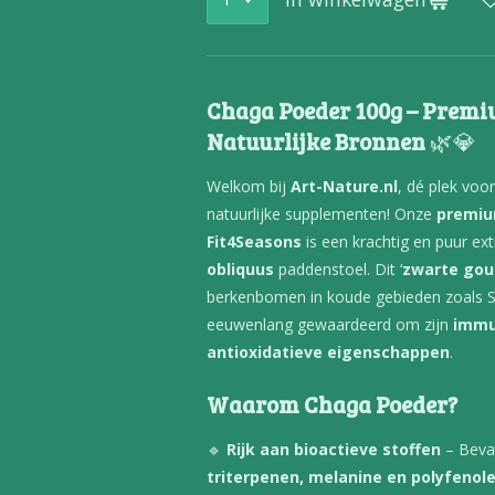
Chaga Poeder 100g – Premi
Natuurlijke Bronnen
🌿💎
Welkom bij
Art-Nature.nl
, dé plek vo
natuurlijke supplementen! Onze
premiu
Fit4Seasons
is een krachtig en puur ex
obliquus
paddenstoel. Dit ‘
zwarte gou
berkenbomen in koude gebieden zoals S
eeuwenlang gewaardeerd om zijn
immu
antioxidatieve eigenschappen
.
Waarom Chaga Poeder?
🔹
Rijk aan bioactieve stoffen
– Bev
triterpenen, melanine en polyfenol