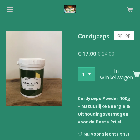
Ga
direct
naar
de
Cordyceps
op=op
hoofdinhoud
€ 17,00
€ 24,00
In
winkelwagen
Cordyceps Poeder 100g
– Natuurlijke Energie &
Uithoudingsvermogen
voor de Beste Prijs!
🛒
Nu voor slechts €17!