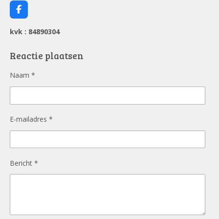
F
a
c
kvk : 84890304
e
b
o
Reactie plaatsen
o
k
Naam *
E-mailadres *
Bericht *