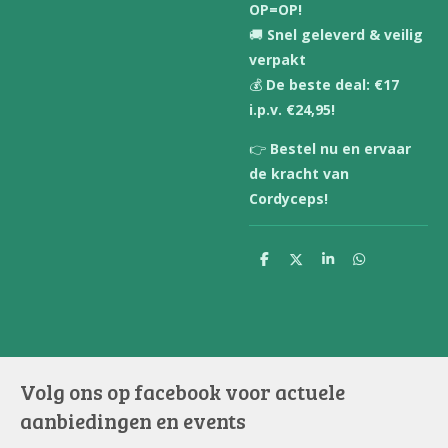
OP=OP!
🚚
Snel geleverd & veilig
verpakt
💰
De beste deal: €17
i.p.v. €24,95!
👉
Bestel nu en ervaar
de kracht van
Cordyceps!
D
D
S
D
e
e
h
e
l
e
a
l
e
l
r
e
n
e
n
Volg ons op facebook voor actuele
aanbiedingen en events