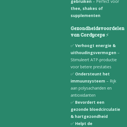
gebruiken
– Perfect voor
thee, shakes of
supplementen
Gezondheidsvoordelen
van Cordyceps
⚡
✅
Verhoogt energie &
uithoudingsvermogen
–
Stimuleert ATP-productie
voor betere prestaties
✅
Ondersteunt het
immuunsysteem
– Rijk
aan polysachariden en
antioxidanten
✅
Bevordert een
gezonde bloedcirculatie
& hartgezondheid
✅
Helpt de