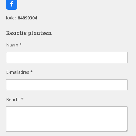
F
a
c
kvk : 84890304
e
b
o
Reactie plaatsen
o
k
Naam *
E-mailadres *
Bericht *