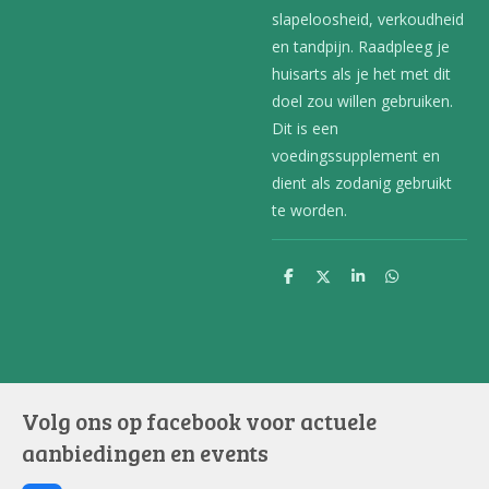
slapeloosheid, verkoudheid
en tandpijn. Raadpleeg je
huisarts als je het met dit
doel zou willen gebruiken.
Dit is een
voedingssupplement en
dient als zodanig gebruikt
te worden.
D
D
S
D
e
e
h
e
l
e
a
l
e
l
r
e
n
e
n
Volg ons op facebook voor actuele
aanbiedingen en events