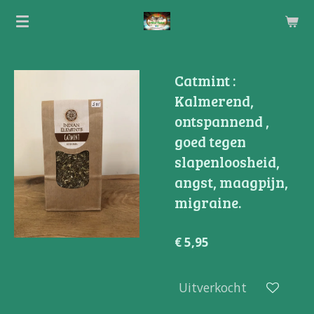
Ga
direct
naar
de
Catmint :
hoofdinhoud
Kalmerend,
ontspannend ,
goed tegen
slapenloosheid,
angst, maagpijn,
migraine.
€ 5,95
Uitverkocht