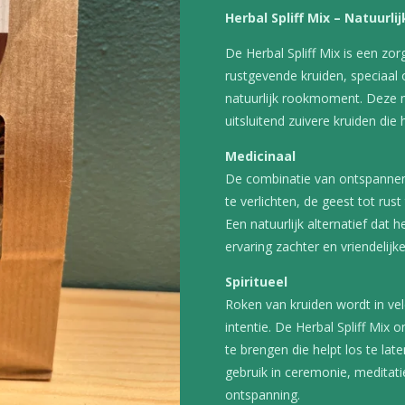
Herbal Spliff Mix – Natuurl
De Herbal Spliff Mix is een z
rustgevende kruiden, speciaal
natuurlijk rookmoment. Deze m
uitsluitend zuivere kruiden di
Medicinaal
De combinatie van ontspannen
te verlichten, de geest tot rus
Een natuurlijk alternatief dat 
ervaring zachter en vriendelijk
Spiritueel
Roken van kruiden wordt in vele
intentie. De Herbal Spliff Mix 
te brengen die helpt los te lat
gebruik in ceremonie, medita
ontspanning.