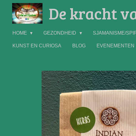
De kracht va
Ga
direct
naar
de
HOME
GEZONDHEID
SJAMANISME/SPIR
hoofdinhoud
KUNST EN CURIOSA
BLOG
EVENEMENTEN