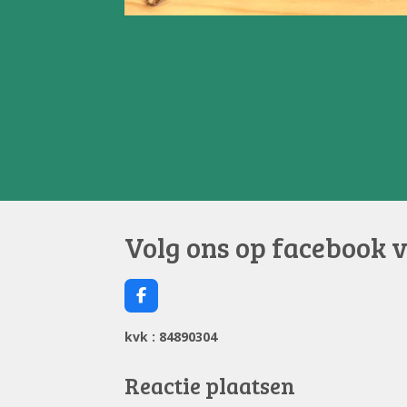
Volg ons op facebook 
F
a
c
kvk : 84890304
e
b
o
Reactie plaatsen
o
k