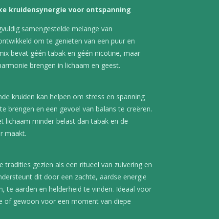
ijke kruidensynergie voor ontspanning
orgvuldig samengestelde melange van
 ontwikkeld om te genieten van een puur en
ix bevat géén tabak en géén nicotine, maar
e harmonie brengen in lichaam en geest.
de kruiden kan helpen om stress en spanning
t te brengen en een gevoel van balans te creëren.
het lichaam minder belast dan tabak en de
er maakt.
 tradities gezien als een ritueel van zuivering en
ondersteunt dit door een zachte, aardse energie
en, te aarden en helderheid te vinden. Ideaal voor
tie of gewoon voor een moment van diepe