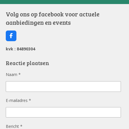
Volg ons op facebook voor actuele
aanbiedingen en events
F
a
c
kvk : 84890304
e
b
o
Reactie plaatsen
o
k
Naam *
E-mailadres *
Bericht *