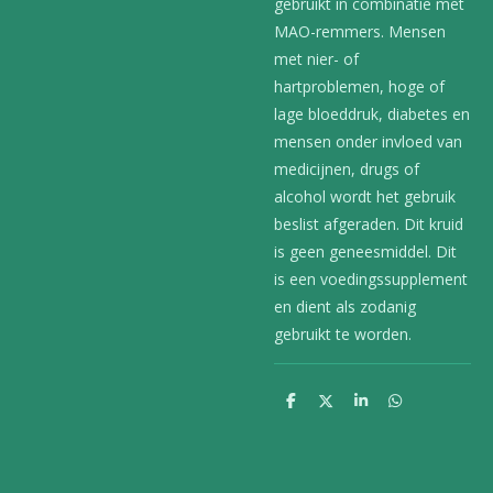
gebruikt in combinatie met
MAO-remmers. Mensen
met nier- of
hartproblemen, hoge of
lage bloeddruk, diabetes en
mensen onder invloed van
medicijnen, drugs of
alcohol wordt het gebruik
beslist afgeraden. Dit kruid
is geen geneesmiddel. Dit
is een voedingssupplement
en dient als zodanig
gebruikt te worden.
D
D
S
D
e
e
h
e
l
e
a
l
e
l
r
e
n
e
n