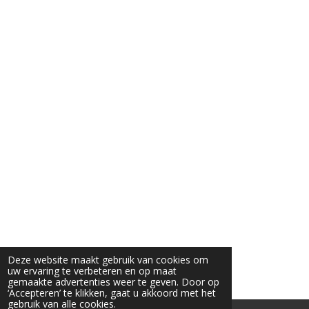
3
s
t
e
r
r
e
n
Deze website maakt gebruik van cookies om
uw ervaring te verbeteren en op maat
gemaakte advertenties weer te geven. Door op
‘Accepteren’ te klikken, gaat u akkoord met het
gebruik van alle cookies.