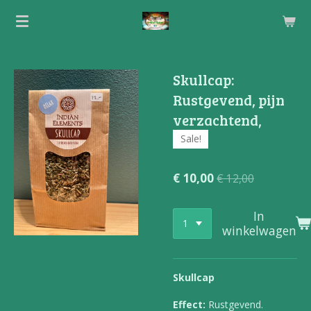
Ga
direct
naar
de
Skullcap:
hoofdinhoud
Rustgevend, pijn
verzachtend,
Sale!
€ 10,00
€ 12,00
In
winkelwagen
Skullcap
Effect:
Rustgevend.