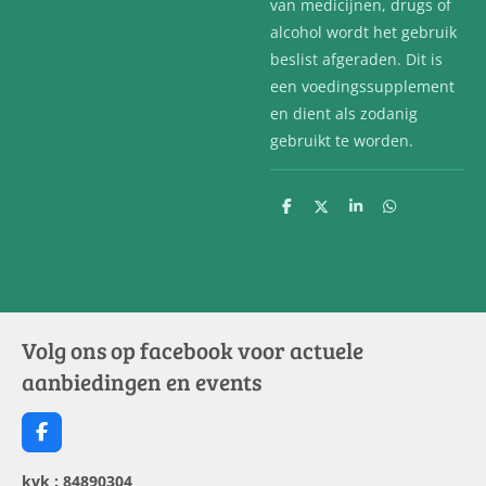
van medicijnen, drugs of
alcohol wordt het gebruik
beslist afgeraden. Dit is
een voedingssupplement
en dient als zodanig
gebruikt te worden.
D
D
S
D
e
e
h
e
l
e
a
l
e
l
r
e
n
e
n
Volg ons op facebook voor actuele
aanbiedingen en events
F
a
c
kvk : 84890304