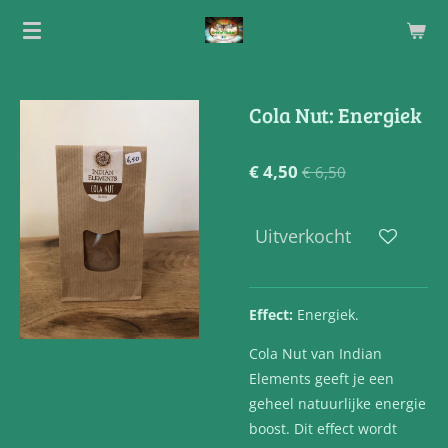
Ga
direct
naar
de
Cola Nut: Energiek
hoofdinhoud
€ 4,50
€ 6,50
Uitverkocht
Effect:
Energiek.
Cola Nut van Indian
Elements geeft je een
geheel natuurlijke energie
boost. Dit effect wordt