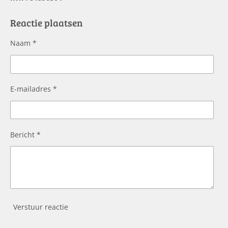
e
b
o
Reactie plaatsen
o
k
Naam *
E-mailadres *
Bericht *
Verstuur reactie