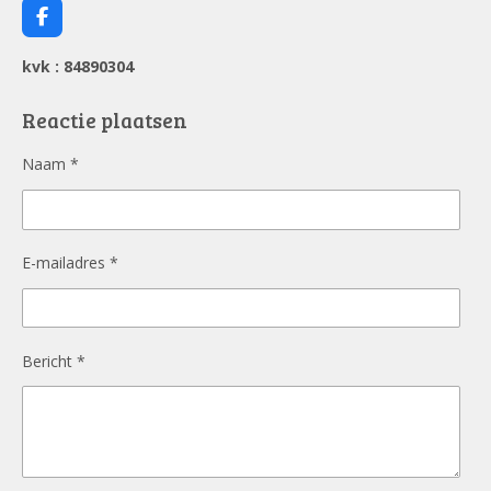
F
a
c
kvk : 84890304
e
b
o
Reactie plaatsen
o
k
Naam *
E-mailadres *
Bericht *