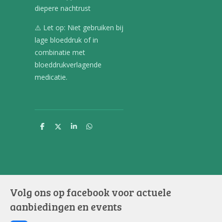
diepere nachtrust
⚠️ Let op: Niet gebruiken bij
lage bloeddruk of in
combinatie met
bloeddrukverlagende
medicatie.
D
D
S
D
e
e
h
e
l
e
a
l
e
l
r
e
n
e
n
Volg ons op facebook voor actuele
aanbiedingen en events