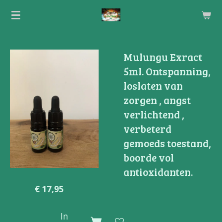
Ga
direct
naar
de
Mulungu Exract
hoofdinhoud
5ml. Ontspanning,
loslaten van
zorgen , angst
verlichtend ,
verbeterd
gemoeds toestand,
boorde vol
antioxidanten.
€ 17,95
In