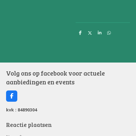
D
D
S
D
e
e
h
e
l
e
a
l
e
l
r
e
n
e
n
Volg ons op facebook voor actuele
aanbiedingen en events
F
a
c
kvk : 84890304
e
b
o
Reactie plaatsen
o
k