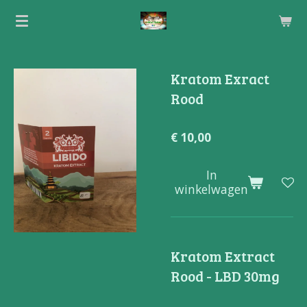
Ga
direct
naar
de
Kratom Exract
hoofdinhoud
Rood
€ 10,00
In
winkelwagen
Kratom Extract
Rood - LBD 30mg