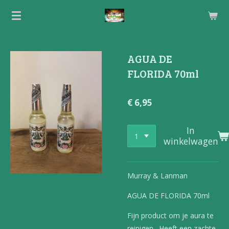
Ga
direct
naar
de
AGUA DE
hoofdinhoud
FLORIDA 70ml
€ 6,95
In
winkelwagen
Murray & Lanman
AGUA DE FLORIDA 70ml
Fijn product om je aura te
reinigen . Heeft een zachte