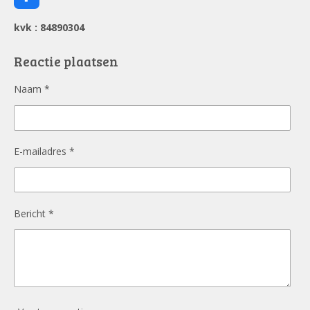
F
a
c
kvk : 84890304
e
b
o
Reactie plaatsen
o
k
Naam *
E-mailadres *
Bericht *