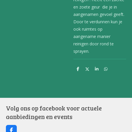
en zoete geur die je in
aangenamen gevoel geeft.
Door te verdunnen kun je
ook ruimtes op
aangename manier
reinigen door rond te
sprayen.
D
D
S
D
e
e
h
e
l
e
a
l
e
l
r
e
n
e
n
Volg ons op facebook voor actuele
aanbiedingen en events