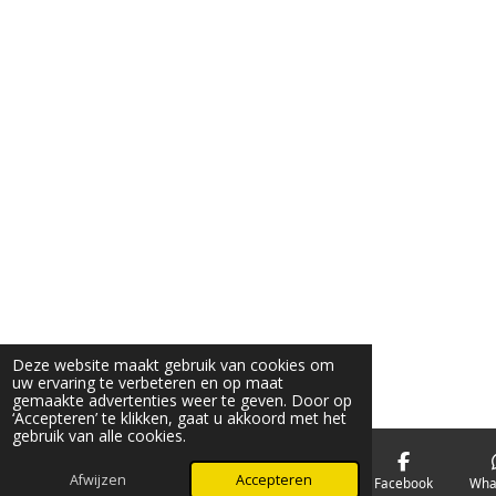
.
n
n
n
n
8
9
4
7
3
6
8
4
2
1
0
5
3
Deze website maakt gebruik van cookies om
uw ervaring te verbeteren en op maat
s
gemaakte advertenties weer te geven. Door op
t
‘Accepteren’ te klikken, gaat u akkoord met het
gebruik van alle cookies.
e
r
Afwijzen
Accepteren
E-mailadres
Telefoonnummer
Kaart
Facebook
Wha