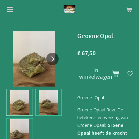
Ga
direct
naar
de
Groene Opal
hoofdinhoud
€ 67,50
In
winkelwagen
Groene Opal
Groene Opaal Ruw. De
betekenis en werking van
Groene Opaal:
Groene
Opaal heeft de kracht