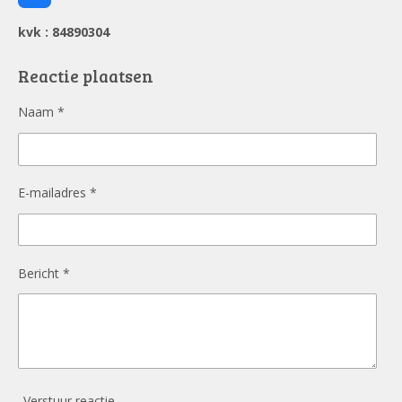
a
c
kvk : 84890304
e
b
o
Reactie plaatsen
o
k
Naam *
E-mailadres *
Bericht *
Verstuur reactie