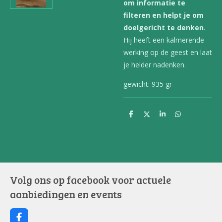
om informatie te
filteren en helpt je om
doelgericht te denken
.
Hij heeft een kalmerende
werking op de geest en laat
je helder nadenken.
gewicht: 935 gr
D
D
S
D
e
e
h
e
l
e
a
l
e
l
r
e
n
e
n
Volg ons op facebook voor actuele
aanbiedingen en events
F