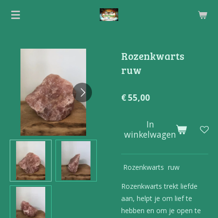
Ga
direct
naar
de
Rozenkwarts
hoofdinhoud
ruw
€ 55,00
In
winkelwagen
Rozenkwarts ruw
Rozenkwarts trekt liefde
aan, helpt je om lief te
hebben en om je open te