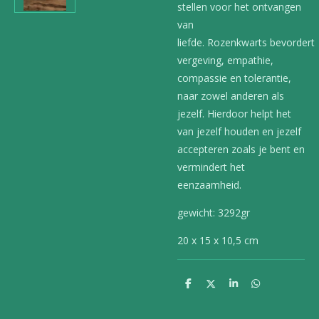
stellen voor het ontvangen
van
liefde. Rozenkwarts
bevordert
vergeving, empathie,
compassie en tolerantie,
naar zowel anderen als
jezelf. Hierdoor helpt het
van jezelf houden en jezelf
accepteren zoals je bent en
vermindert het
eenzaamheid.
gewicht: 3292gr
20 x 15 x 10,5 cm
D
D
S
D
e
e
h
e
l
e
a
l
e
l
r
e