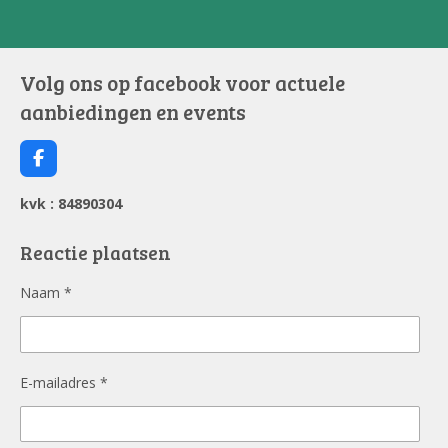
n
e
n
Volg ons op facebook voor actuele
aanbiedingen en events
F
a
c
kvk : 84890304
e
b
o
Reactie plaatsen
o
k
Naam *
E-mailadres *