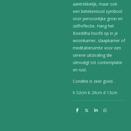
aantrekkelijk, maar ook
een betekenisvol symbool
voor persoonlijke groei en
zelfreflectie. Hang het
Boeddha hoofd op in je
woonkamer, slaapkamer of
meditatieruimte voor een
serene uitstraling die
uitnodigt tot contemplatie
en rust.
Conditie is zeer goed .
h 52cm b 29cm d 13cm
D
D
S
D
e
e
h
e
l
e
a
l
e
l
r
e
n
e
n