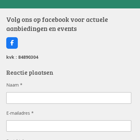
Volg ons op facebook voor actuele
aanbiedingen en events
F
a
c
kvk : 84890304
e
b
o
Reactie plaatsen
o
k
Naam *
E-mailadres *