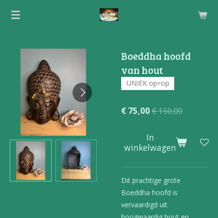
Ga
direct
naar
de
Boeddha hoofd
hoofdinhoud
van hout
UNIEK op=op
€ 75,00
€ 150,00
In
winkelwagen
Dit prachtige grote
Boeddha hoofd is
vervaardigd uit
hoogwaardig hout en