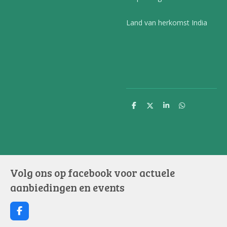
Land van herkomst India
D
D
S
D
e
e
h
e
l
e
a
l
e
l
r
e
n
e
n
Volg ons op facebook voor actuele
aanbiedingen en events
F
a