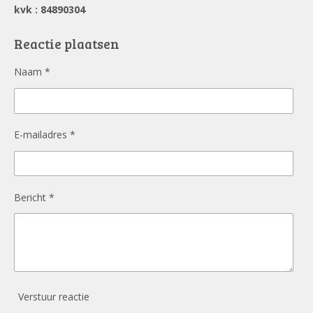
c
kvk : 84890304
e
b
o
Reactie plaatsen
o
k
Naam *
E-mailadres *
Bericht *
Verstuur reactie