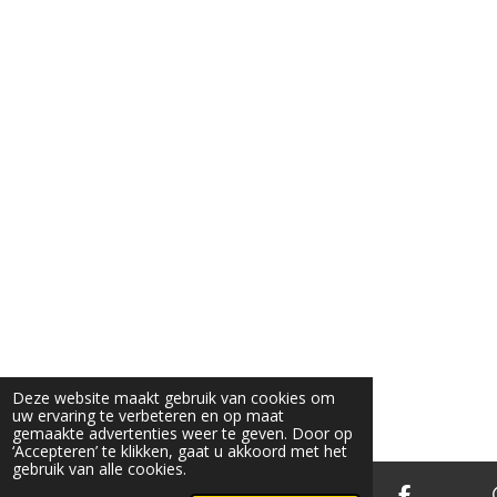
n
n
n
n
9
4
7
3
6
8
4
2
1
0
5
3
s
t
Deze website maakt gebruik van cookies om
uw ervaring te verbeteren en op maat
e
gemaakte advertenties weer te geven. Door op
r
‘Accepteren’ te klikken, gaat u akkoord met het
gebruik van alle cookies.
r