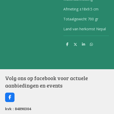
Afmeting
±18x9.5 cm
Totaalgewicht
700 gr
Land van herkomst
Nepal
D
D
S
D
e
e
h
e
l
e
a
l
e
l
r
e
n
e
n
Volg ons op facebook voor actuele
aanbiedingen en events
F
a
c
kvk : 84890304
e