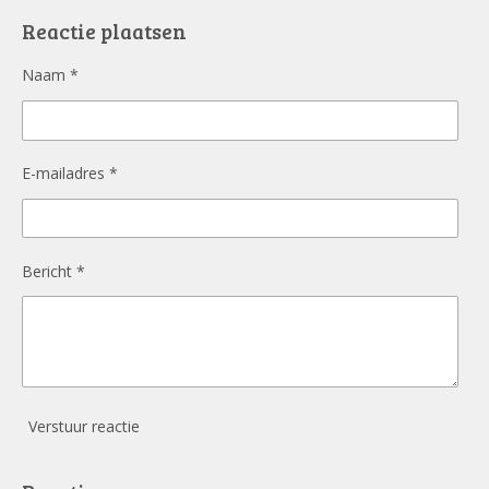
b
o
Reactie plaatsen
o
k
Naam *
E-mailadres *
Bericht *
Verstuur reactie