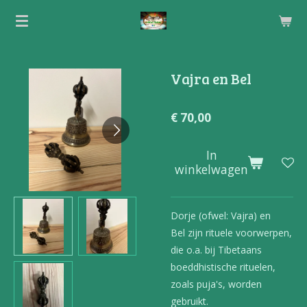
Ga
direct
naar
de
Vajra en Bel
hoofdinhoud
€ 70,00
In
winkelwagen
Dorje (ofwel: Vajra) en
Bel zijn rituele voorwerpen,
die o.a. bij Tibetaans
boeddhistische rituelen,
zoals puja's, worden
gebruikt.