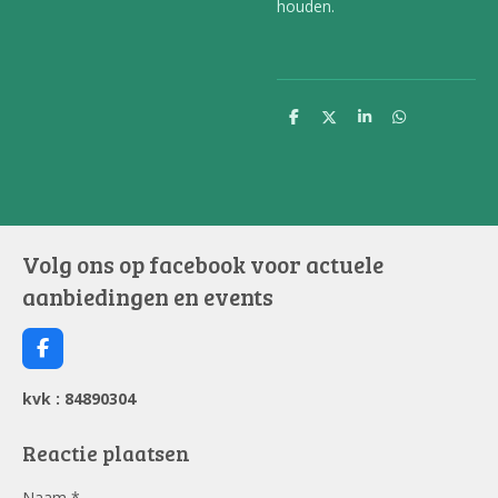
houden.
D
D
S
D
e
e
h
e
l
e
a
l
e
l
r
e
n
e
n
Volg ons op facebook voor actuele
aanbiedingen en events
F
a
c
kvk : 84890304
e
b
o
Reactie plaatsen
o
k
Naam *