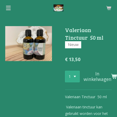
Ga
direct
naar
de
Valeriaan
hoofdinhoud
Tinctuur 50 ml
Nieuw
€ 13,50
In
winkelwagen
Valeriaan Tinctuur 50 ml
Valeriaan tinctuur kan
gebruikt worden voor het