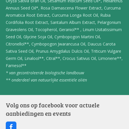
Oryza Sativa Bran Oil, Sesamum Indicum Seed Oil*, Helianthus
Annuus Seed Oil*, Rosa Damascena Flower Extract, Curcuma
Aromatica Root Extract, Curcuma Longa Root Oil, Rubia
Cordifolia Root Extract, Santalum Album Extract, Pelargonium
Graveolens Oil, Tocopherol, Geraniol** , Linum Usitatissimum
Seed Oil, Glycine Soja Oil, Cymbopogon Martini Oil,
Citronellol**, Cymbopogon Jwarancusa Oil, Daucus Carota
Sativa Seed Oil, Prunus Amygdalus Dulcis Oil, Triticum Vulgare
Germ Oil, Linalool**, Citral**, Crocus Sativus Oil, Limonene**,
Farnesol**
* van gecontroleerde biologische landbouw
** onderdeel van natuurlijke essentiële oliën
Volg ons op facebook voor actuele
aanbiedingen en events
F