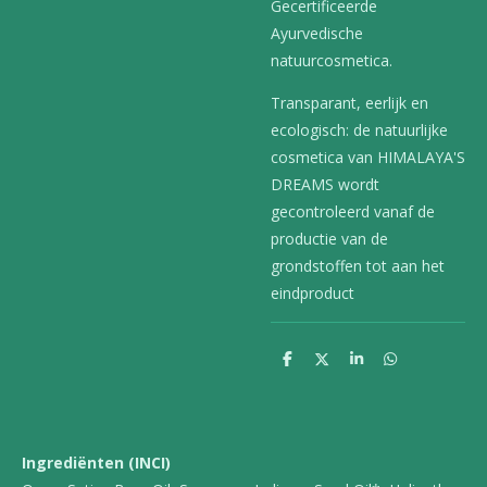
Gecertificeerde
Ayurvedische
natuurcosmetica.
Transparant, eerlijk en
ecologisch: de natuurlijke
cosmetica van HIMALAYA'S
DREAMS wordt
gecontroleerd vanaf de
productie van de
grondstoffen tot aan het
eindproduct
D
D
S
D
e
e
h
e
l
e
a
l
e
l
r
e
n
e
n
Ingrediënten (INCI)