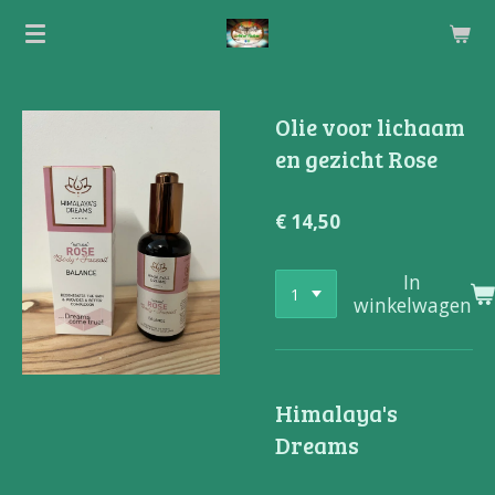
Ga
direct
naar
de
Olie voor lichaam
hoofdinhoud
en gezicht Rose
€ 14,50
In
winkelwagen
Himalaya's
Dreams