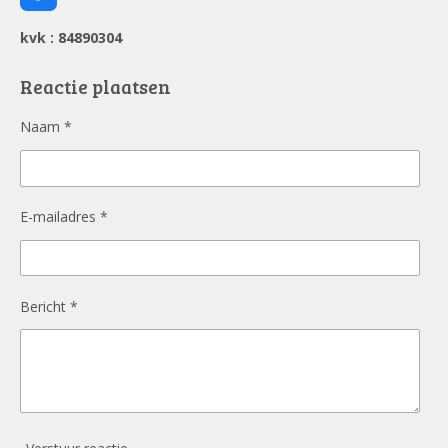
a
c
kvk : 84890304
e
b
o
Reactie plaatsen
o
k
Naam *
E-mailadres *
Bericht *