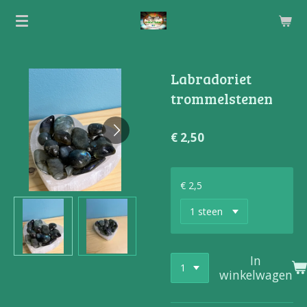
Ga
direct
naar
de
Labradoriet
hoofdinhoud
trommelstenen
€ 2,50
€ 2,5
In
winkelwagen