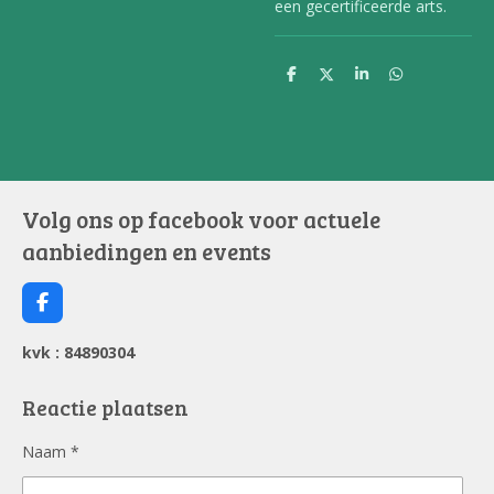
een gecertificeerde arts.
D
D
S
D
e
e
h
e
l
e
a
l
e
l
r
e
n
e
n
Volg ons op facebook voor actuele
aanbiedingen en events
F
a
c
kvk : 84890304
e
b
o
Reactie plaatsen
o
k
Naam *