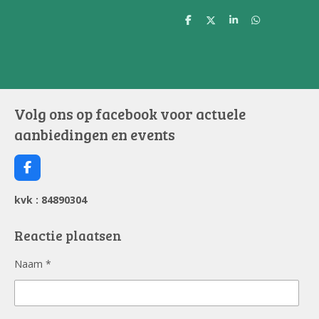
D
D
S
D
e
e
h
e
l
e
a
l
e
l
r
e
n
e
n
Volg ons op facebook voor actuele
aanbiedingen en events
F
a
c
kvk : 84890304
e
b
o
Reactie plaatsen
o
k
Naam *