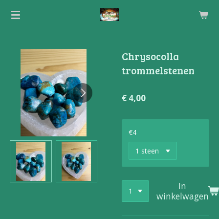
Ga
direct
naar
de
Chrysocolla
hoofdinhoud
trommelstenen
€ 4,00
€4
In
winkelwagen