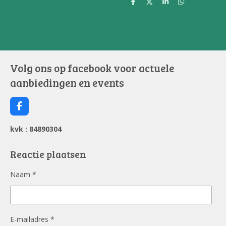
D
D
S
D
e
e
h
e
l
e
a
l
e
l
r
e
n
e
n
Volg ons op facebook voor actuele
aanbiedingen en events
F
a
c
kvk : 84890304
e
b
o
Reactie plaatsen
o
k
Naam *
E-mailadres *