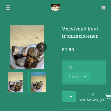
Ga
direct
naar
de
Versteend hout
hoofdinhoud
trommelstenen
€ 2,50
€ 2,5
In
winkelwagen