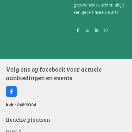
gezondheidsklachten altijd
een gecertificeerde arts.
D
D
S
D
e
e
h
e
l
e
a
l
e
l
r
e
n
e
n
Volg ons op facebook voor actuele
aanbiedingen en events
F
a
c
kvk : 84890304
e
b
o
Reactie plaatsen
o
k
Naam *