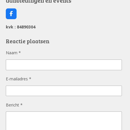
aanbiedingen en events
F
a
c
kvk : 84890304
e
b
o
Reactie plaatsen
o
k
Naam *
E-mailadres *
Bericht *