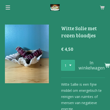
Ga
direct
naar
de
Witte Salie met
hoofdinhoud
rozen blaadjes
€ 4,50
In
winkelwagen
Witte Sallie is een fijne
middel om energetisch te
reinigen van ruimtes of
mensen van negatieve
energie.