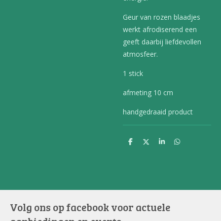
Geur van rozen blaadjes
werkt afrodiserend een
geeft daarbij liefdevollen
atmosfeer.
1 stick
afmeting 10 cm
handgedraaid product
D
D
S
D
e
e
h
e
l
e
a
l
e
l
r
e
n
e
n
Volg ons op facebook voor actuele