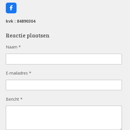
F
a
c
kvk : 84890304
e
b
o
Reactie plaatsen
o
k
Naam *
E-mailadres *
Bericht *