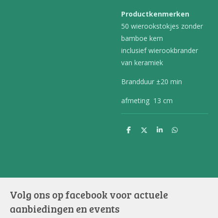
Productkenmerken
50 wierookstokjes zonder
bamboe kern
inclusief wierookbrander
van keramiek
Brandduur ±20 min
afmeting 13 cm
D
D
S
D
e
e
h
e
l
e
a
l
e
l
r
e
n
e
n
Volg ons op facebook voor actuele
aanbiedingen en events