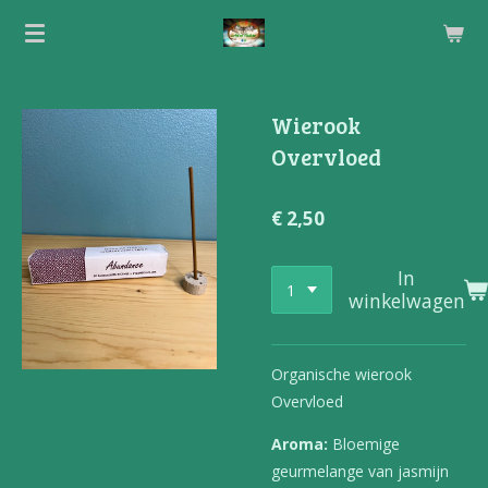
Ga
direct
naar
de
Wierook
hoofdinhoud
Overvloed
€ 2,50
In
winkelwagen
Organische wierook
Overvloed
Aroma:
Bloemige
geurmelange van jasmijn