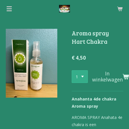
Ga
direct
naar
de
Aroma spray
hoofdinhoud
Hart Chakra
€ 4,50
In
winkelwagen
Anahanta 4de chakra
Aroma spray
AROMA SPRAY Anahata 4e
chakra is een