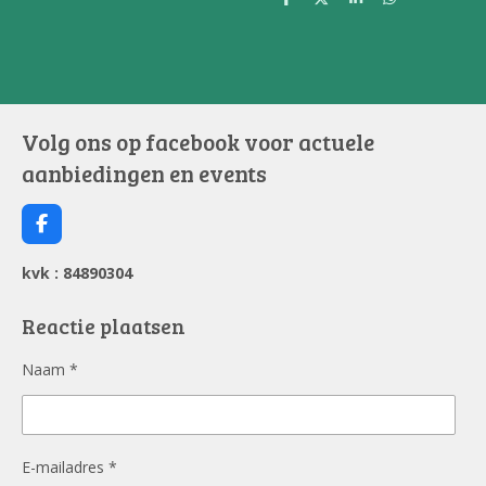
D
D
S
D
e
e
h
e
l
e
a
l
e
l
r
e
n
e
n
Volg ons op facebook voor actuele
aanbiedingen en events
F
a
c
kvk : 84890304
e
b
o
Reactie plaatsen
o
k
Naam *
E-mailadres *