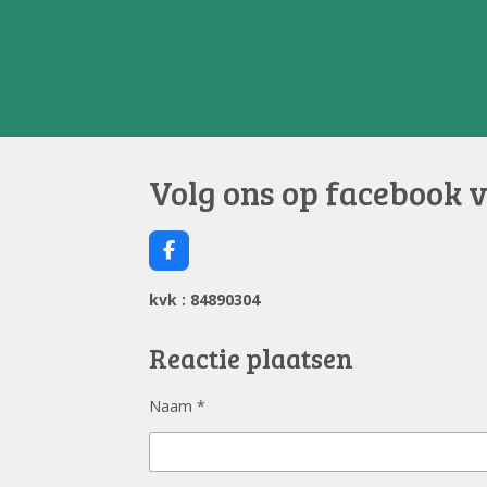
Volg ons op facebook 
F
a
c
kvk : 84890304
e
b
o
Reactie plaatsen
o
k
Naam *