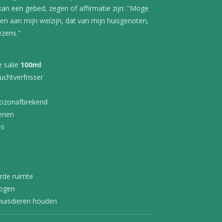
 kan een gebed, zegen of affirmatie zijn: "Moge
gen aan mijn welzijn, dat van mijn huisgenoten,
ezens."
e salie
100ml
uchtverfrisser
et-ozonafbrekend
benen
es
erde ruimte
 ogen
 huisdieren houden