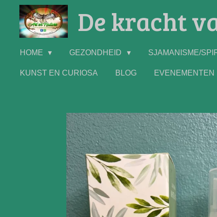
De kracht va
Ga
direct
naar
de
HOME
GEZONDHEID
SJAMANISME/SPIR
hoofdinhoud
KUNST EN CURIOSA
BLOG
EVENEMENTEN