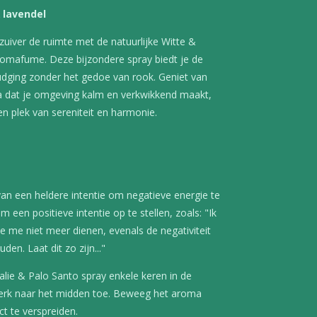
 lavendel
n zuiver de ruimte met de natuurlijke Witte &
omafume. Deze bijzondere spray biedt je de
udging zonder het gedoe van rook. Geniet van
 dat je omgeving kalm en verkwikkend maakt,
en plek van sereniteit en harmonie.
an een heldere intentie om negatieve energie te
 een positieve intentie op te stellen, zoals: "Ik
ie me niet meer dienen, evenals de negativiteit
en. Laat dit zo zijn..."
Salie & Palo Santo spray enkele keren in de
erk naar het midden toe. Beweeg het aroma
t te verspreiden.