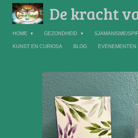
De kracht va
Ga
direct
naar
de
HOME
GEZONDHEID
SJAMANISME/SPIR
hoofdinhoud
KUNST EN CURIOSA
BLOG
EVENEMENTEN