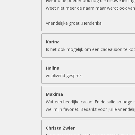
Heeft u de poeder ook nog die nieuwe leidin
Weet niet meer de naam maar werdt ook van
Vriendelijke groet ,Henderika
Karina
Is het ook mogelijk om een cadeaubon te ko
Halina
vrijblivend gesprek.
Maxima
Wat een heerlijke cacao! En de salie smudge 
wel mijn favoriet. Bedankt voor jullie vriendeli
Christa Zwier