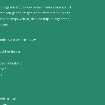
 is gezuiverd, spreek je een nieuwe intentie uit
 kan een gebed, zegen of affirmatie zijn: "Moge
gen aan mijn welzijn, dat van mijn huisgenoten,
ezens."
ndel & Witte salie
100ml
uchtverfrisser
et-ozonafbrekend
benen
es
erde ruimte
 ogen