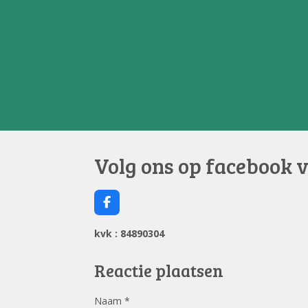
Volg ons op facebook 
F
a
c
kvk : 84890304
e
b
o
Reactie plaatsen
o
k
Naam *