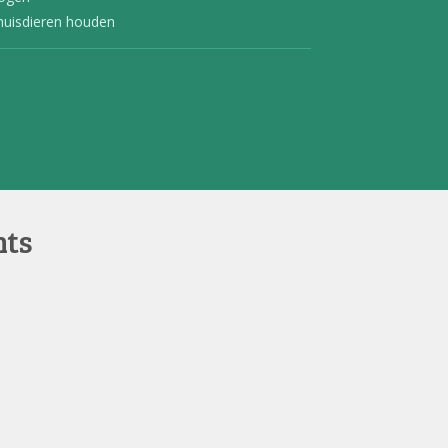
 huisdieren houden
nts