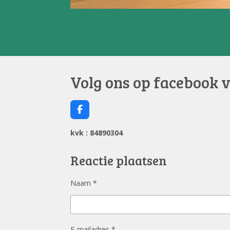
Volg ons op facebook 
F
a
c
kvk : 84890304
e
b
o
Reactie plaatsen
o
k
Naam *
E-mailadres *