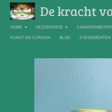
De kracht va
Ga
direct
naar
de
HOME
GEZONDHEID
SJAMANISME/SPIR
hoofdinhoud
KUNST EN CURIOSA
BLOG
EVENEMENTEN