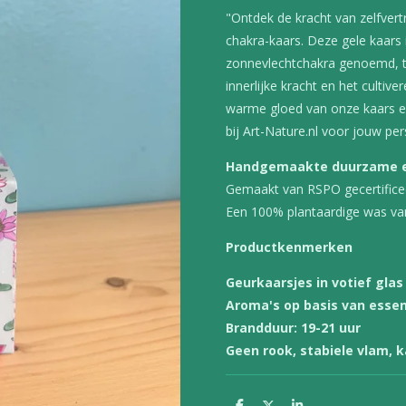
"Ontdek de kracht van zelfve
chakra-kaars. Deze gele kaars
zonnevlechtchakra genoemd, te
innerlijke kracht en het culti
warme gloed van onze kaars een
bij Art-Nature.nl voor jouw per
Handgemaakte duurzame en
Gemaakt van RSPO gecertificee
Een 100% plantaardige was v
Productkenmerken
Geurkaarsjes in votief glas
Aroma's op basis van essen
Brandduur: 19-21 uur
Geen rook, stabiele vlam, 