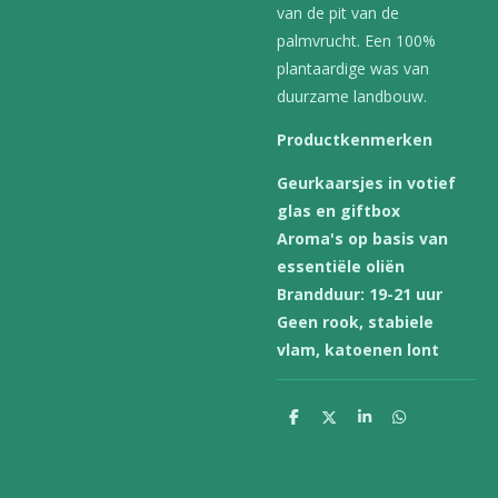
van de pit van de
palmvrucht. Een 100%
plantaardige was van
duurzame landbouw.
Productkenmerken
Geurkaarsjes in votief
glas en giftbox
Aroma's op basis van
essentiële oliën
Brandduur: 19-21 uur
Geen rook, stabiele
vlam, katoenen lont
D
D
S
D
e
e
h
e
l
e
a
l
e
l
r
e
n
e
n