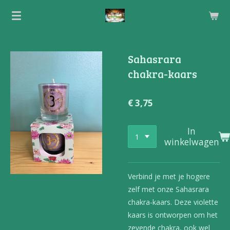
Ga
direct
naar
de
Sahasrara
hoofdinhoud
chakra-kaars
€ 3,75
In
winkelwagen
Verbind je met je hogere
zelf met onze Sahasrara
chakra-kaars. Deze violette
kaars is ontworpen om het
zevende chakra, ook wel