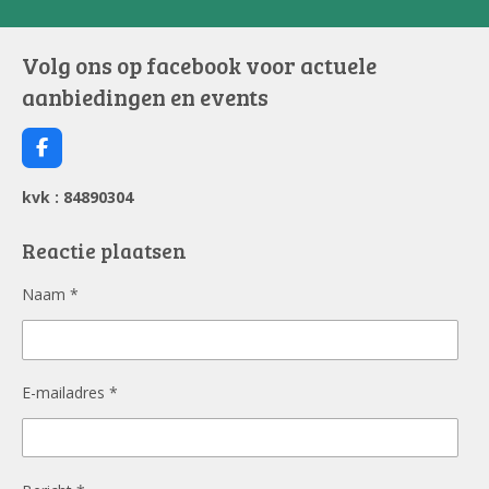
Volg ons op facebook voor actuele
aanbiedingen en events
F
a
c
kvk : 84890304
e
b
o
Reactie plaatsen
o
k
Naam *
E-mailadres *