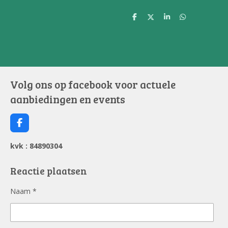
D
D
S
D
e
e
h
e
l
e
a
l
e
l
r
e
n
e
n
Volg ons op facebook voor actuele
aanbiedingen en events
F
a
c
kvk : 84890304
e
b
o
Reactie plaatsen
o
k
Naam *