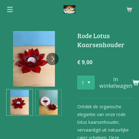
Ga
direct
naar
de
Rode Lotus
hoofdinhoud
Kaarsenhouder
€ 9,00
In
winkelwagen
Ontdek de organische
elegantie van onze rode
lotus kaarsenhouder,
vervaardigd uit natuurlijke
capiz schelpen. Deze