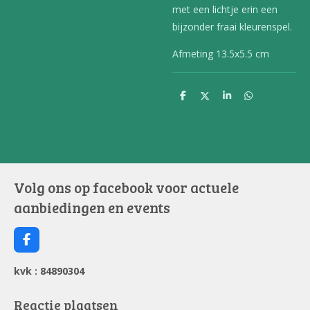
met een lichtje erin een
bijzonder fraai kleurenspel.
Afmeting 13.5x5.5 cm
D
D
S
D
e
e
h
e
l
e
a
l
e
l
r
e
n
e
n
Volg ons op facebook voor actuele
aanbiedingen en events
F
a
c
kvk : 84890304
e
b
o
Reactie plaatsen