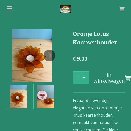
Ga
direct
naar
de
Oranje Lotus
hoofdinhoud
Kaarsenhouder
€ 9,00
In
winkelwagen
Ervaar de levendige
elegantie van onze oranje
lotus kaarsenhouder,
gemaakt van natuurlijke
capiz schelpen. De kleur