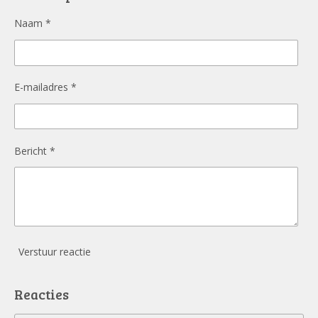
o
k
Naam *
E-mailadres *
Bericht *
Verstuur reactie
Reacties