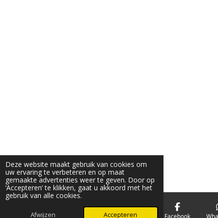
7
3
6
8
4
2
1
0
5
3
s
t
e
r
Deze website maakt gebruik van cookies om
uw ervaring te verbeteren en op maat
r
gemaakte advertenties weer te geven. Door op
e
‘Accepteren’ te klikken, gaat u akkoord met het
gebruik van alle cookies.
n
Afwijzen
Accepteren
E-mailadres
Telefoonnummer
Kaart
Facebook
Wha