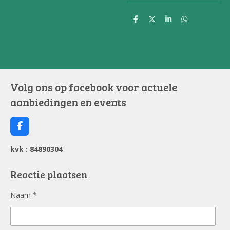
D
D
S
D
e
e
h
e
l
e
a
l
e
l
r
e
n
e
n
Volg ons op facebook voor actuele
aanbiedingen en events
F
a
c
kvk : 84890304
e
b
o
Reactie plaatsen
o
k
Naam *