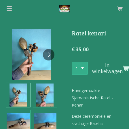
Ga
direct
naar
de
Ratel kenari
hoofdinhoud
€ 35,00
In
winkelwagen
Handgemaakte
Sjamanistische Ratel -
Kenari
Deze ceremoniële en
krachtige Ratel is