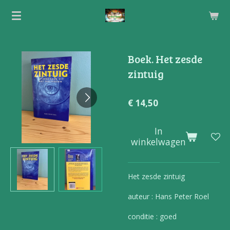
Ga
direct
naar
de
Boek. Het zesde
hoofdinhoud
zintuig
€ 14,50
In
winkelwagen
Het zesde zintuig
auteur : Hans Peter Roel
conditie : goed