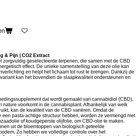
en
g & Pijn | CO2 Extract
met zorgvuldig geselecteerde terpenen, die samen met de CBD
nergetisch effect. De unieke samenstelling van deze olie kan
nverlichting en helpt het lichaam tot rust te brengen. Dankzij de
 variant kan het bovendien de slaapkwaliteit ondersteunen en
 voedingssupplement dat wordt gemaakt van cannabidiol (CBD),
an nature voorkomt in de cannabisplant. Afhankelijk van welk
ruikt, kan de kwaliteit van de CBD variëren. Omdat de
e een pasta-achtige structuur hebben, worden ze vermengd met
zaadolie of koudgeperste olijfolie, om CBD-olie te maken.
en uit de bloemtoppen van biologisch geteelde
bodem. Zo hebben we volledige controle over het