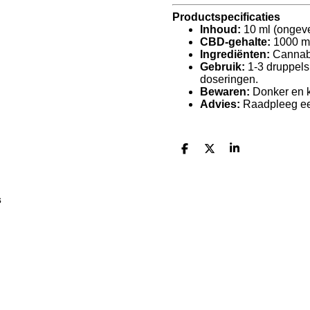
Productspecificaties
Inhoud:
10 ml (ongeve
CBD-gehalte:
1000 mg
Ingrediënten:
Cannabi
Gebruik:
1-3 druppels 
doseringen.
Bewaren:
Donker en k
Advies:
Raadpleeg een
D
D
S
e
e
h
l
e
a
e
l
r
n
e
s