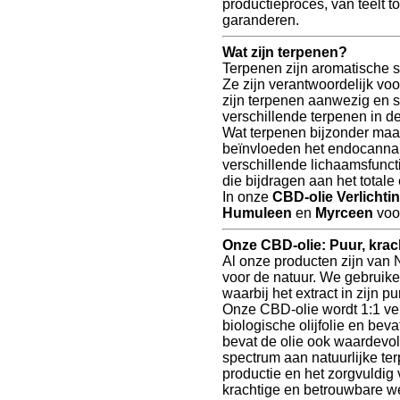
productieproces, van teelt t
garanderen.
Wat zijn terpenen?
Terpenen zijn aromatische s
Ze zijn verantwoordelijk vo
zijn terpenen aanwezig en s
verschillende terpenen in de
Wat terpenen bijzonder maa
beïnvloeden het endocannab
verschillende lichaamsfunc
die bijdragen aan het totale
In onze
CBD-olie Verlichtin
Humuleen
en
Myrceen
voor
Onze CBD-olie: Puur, kra
Al onze producten zijn van
voor de natuur. We gebruike
waarbij het extract in zijn 
Onze CBD-olie wordt 1:1 ve
biologische olijfolie en be
bevat de olie ook waardevo
spectrum aan natuurlijke te
productie en het zorgvuldig
krachtige en betrouwbare w