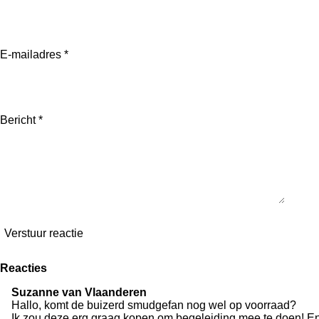
o
k
E-mailadres *
Bericht *
Verstuur reactie
Reacties
Suzanne van Vlaanderen
Hallo, komt de buizerd smudgefan nog wel op voorraad?
Ik zou deze erg graag kopen om begeleiding mee te doen! En