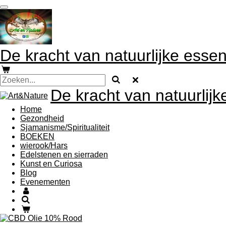
Ga
direct
naar
de
hoofdinhoud
De kracht van natuurlijke essen
De kracht van natuurlijk
Home
Gezondheid
Sjamanisme/Spiritualiteit
BOEKEN
wierook/Hars
Edelstenen en sierraden
Kunst en Curiosa
Blog
Evenementen