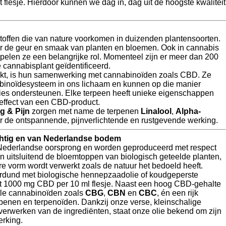
ot flesje. Hierdoor kunnen we dag in, dag uit de hoogste kwaliteit
toffen die van nature voorkomen in duizenden plantensoorten.
or de geur en smaak van planten en bloemen. Ook in cannabis
pelen ze een belangrijke rol. Momenteel zijn er meer dan 200
 cannabisplant geïdentificeerd.
kt, is hun samenwerking met cannabinoïden zoals CBD. Ze
inoïdesysteem in ons lichaam en kunnen op die manier
ties ondersteunen. Elke terpeen heeft unieke eigenschappen
 effect van een CBD-product.
g & Pijn
zorgen met name de terpenen
Linalool
,
Alpha-
 de ontspannende, pijnverlichtende en rustgevende werking.
chtig en van Nederlandse bodem
 Nederlandse oorsprong en worden geproduceerd met respect
n uitsluitend de bloemtoppen van biologisch geteelde planten,
pure vorm wordt verwerkt zoals de natuur het bedoeld heeft.
rdund met biologische hennepzaadolie of koudgeperste
vat 1000 mg CBD per 10 ml flesje. Naast een hoog CBD-gehalte
lle cannabinoïden zoals
CBG
,
CBN
en
CBC
, én een rijk
rpenen en terpenoïden. Dankzij onze verse, kleinschalige
 verwerken van de ingrediënten, staat onze olie bekend om zijn
erking.