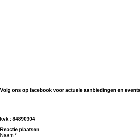
Volg ons op facebook voor actuele aanbiedingen en event
F
a
kvk : 84890304
c
e
Reactie plaatsen
b
Naam *
o