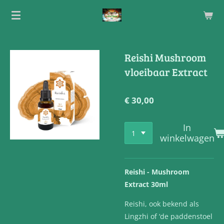
Ga
direct
naar
de
Reishi Mushroom
hoofdinhoud
vloeibaar Extract
€ 30,00
In
winkelwagen
Reishi - Mushroom
Extract 30ml
Reishi, ook bekend als
Lingzhi of ‘de paddenstoel