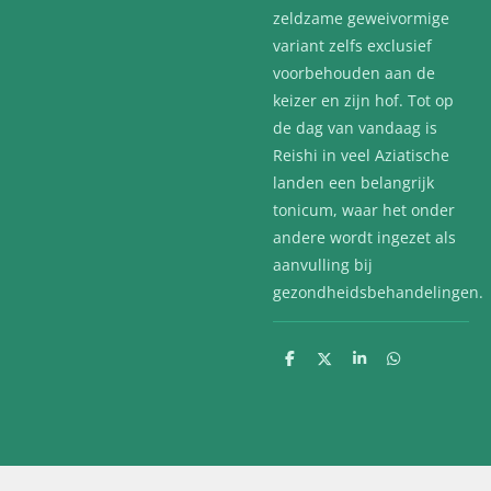
zeldzame geweivormige
variant zelfs exclusief
voorbehouden aan de
keizer en zijn hof. Tot op
de dag van vandaag is
Reishi in veel Aziatische
landen een belangrijk
tonicum, waar het onder
andere wordt ingezet als
aanvulling bij
gezondheidsbehandelingen.
D
D
S
D
e
e
h
e
l
e
a
l
e
l
r
e
n
e
n