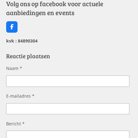
Volg ons op facebook voor actuele
aanbiedingen en events
F
a
c
kvk : 84890304
e
b
o
Reactie plaatsen
o
k
Naam *
E-mailadres *
Bericht *