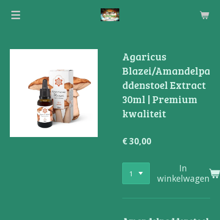
Ga
direct
naar
de
Agaricus
hoofdinhoud
Blazei/Amandelpa
ddenstoel Extract
30ml | Premium
kwaliteit
€ 30,00
In
winkelwagen