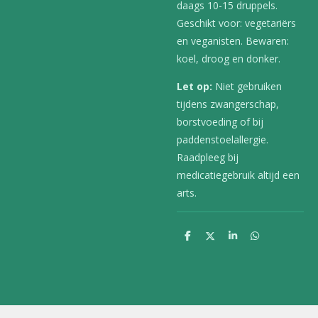
daags 10-15 druppels.
Geschikt voor: vegetariërs
en veganisten. Bewaren:
koel, droog en donker.
Let op:
Niet gebruiken
tijdens zwangerschap,
borstvoeding of bij
paddenstoelallergie.
Raadpleeg bij
medicatiegebruik altijd een
arts.
D
D
S
D
e
e
h
e
l
e
a
l
e
l
r
e
n
e
n