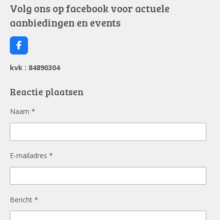
Volg ons op facebook voor actuele
aanbiedingen en events
F
a
c
kvk : 84890304
e
b
o
Reactie plaatsen
o
k
Naam *
E-mailadres *
Bericht *