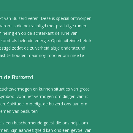
kt van Buizerd veren. Deze is special ontworpen
aarom is die bekrachtigd met prachtige runen.
n heling en op de achterkant de rune van
komt als helende energie. Op de uiteinde heb ik
estigd zodat de zuiverheid altijd ondersteund
m vast te houden maar nog mooier om mee te
n de Buizerd
ezichtsvermogen en kunnen situaties van grote
symbool voor het vermogen om dingen vanuit
ken. Spiritueel moedigt de buizerd ons aan om
 nemen van besluiten.
 als een beschermende geest die ons helpt om
men. Zijn aanwezigheid kan ons een gevoel van