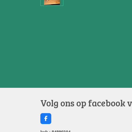
Volg ons op facebook 
F
a
c
kvk : 84890304