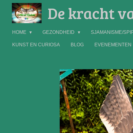
De kracht va
Ga
direct
naar
de
HOME
GEZONDHEID
SJAMANISME/SPIR
hoofdinhoud
KUNST EN CURIOSA
BLOG
EVENEMENTEN