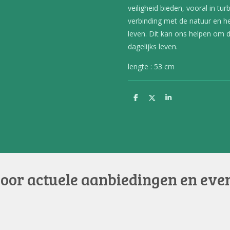
veiligheid bieden, vooral in tu
verbinding met de natuur en h
leven. Dit kan ons helpen om d
dagelijks leven.
lengte : 53 cm
D
D
S
e
e
h
l
e
a
e
l
r
n
e
voor actuele aanbiedingen en eve