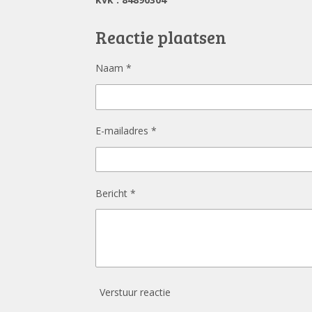
e
b
o
Reactie plaatsen
o
k
Naam *
E-mailadres *
Bericht *
Verstuur reactie