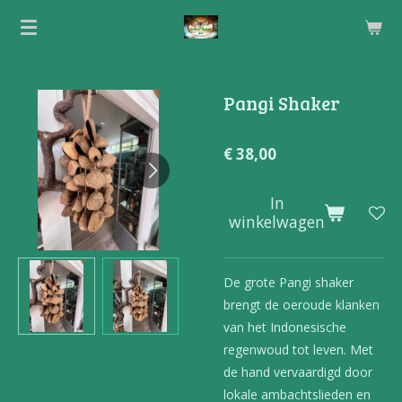
Ga
direct
naar
de
Pangi Shaker
hoofdinhoud
€ 38,00
In
winkelwagen
De grote Pangi shaker
brengt de oeroude klanken
van het Indonesische
regenwoud tot leven. Met
de hand vervaardigd door
lokale ambachtslieden en