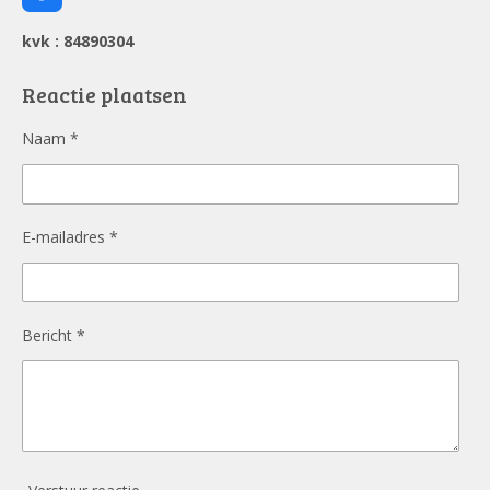
a
c
kvk : 84890304
e
b
o
Reactie plaatsen
o
k
Naam *
E-mailadres *
Bericht *