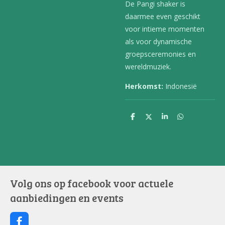
De Pangi shaker is
daarmee even geschikt
voor intieme momenten
als voor dynamische
groepsceremonies en
wereldmuziek.
Herkomst:
Indonesië
D
D
S
D
e
e
h
e
l
e
a
l
e
l
r
e
n
e
n
Volg ons op facebook voor actuele
aanbiedingen en events
F