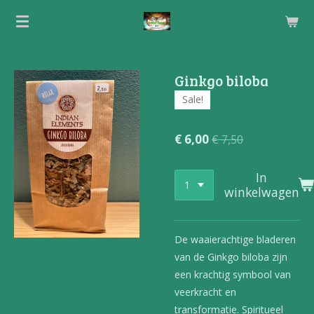
Ga
direct
naar
de
Ginkgo biloba
hoofdinhoud
Sale!
€ 6,00
€ 7,50
In
winkelwagen
De waaierachtige bladeren
van de Ginkgo biloba zijn
een krachtig symbool van
veerkracht en
transformatie. Spiritueel