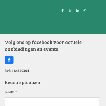
D
D
S
D
e
e
h
e
l
e
a
l
e
l
r
e
n
e
n
Volg ons op facebook voor actuele
aanbiedingen en events
F
a
c
kvk : 84890304
e
b
o
Reactie plaatsen
o
k
Naam *