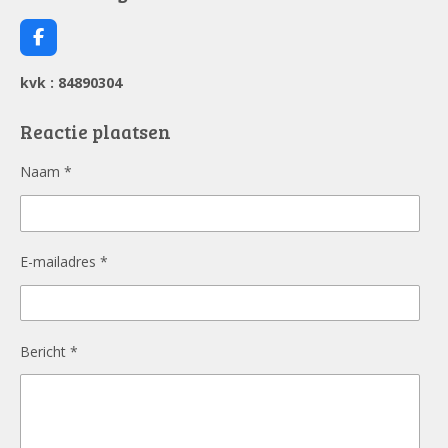
F
a
c
kvk : 84890304
e
b
o
Reactie plaatsen
o
k
Naam *
E-mailadres *
Bericht *