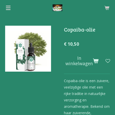
Ga
direct
naar
de
Copaiba-olie
hoofdinhoud
€ 10,50
In
winkelwagen
Copaiba-olie is een zuivere,
veelzijdige olie met een
rijke traditie in natuurlijke
verzorging en
aromatherapie. Bekend om
haar zuiverende,