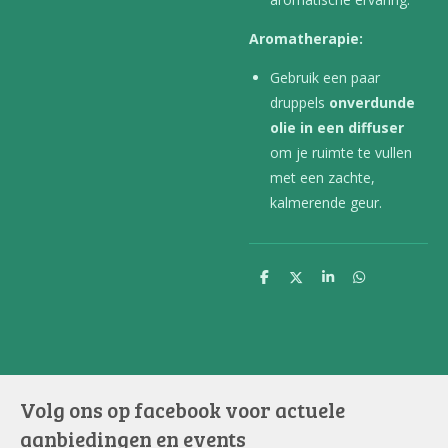
Aromatherapie:
Gebruik een paar
druppels
onverdunde
olie in een diffuser
om je ruimte te vullen
met een zachte,
kalmerende geur.
D
D
S
D
e
e
h
e
l
e
a
l
e
l
r
e
n
e
n
Volg ons op facebook voor actuele
aanbiedingen en events