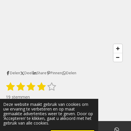
Delen
Deel
Share
Pinnen
Delen
1
2
3
4
5
S
R
t
s
s
s
s
s
a
e
19 stemmen
t
m
t
t
t
t
t
Deze website maakt gebruik van cookies om
© 2022 - 2026 Art&Nature
m
i
uw ervaring te verbeteren en op maat
e
e
e
e
e
e
Powered by
JouwWeb
gemaakte advertenties weer te geven. Door op
n
n
‘Accepteren’ te klikken, gaat u akkoord met het
r
r
r
r
r
g
gebruik van alle cookies.
: