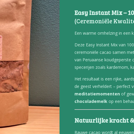
Easy Instant Mix – 
(Ceremoniële Kwalite
Een warme omhelzing in een ko
Deze Easy Instant Mix van 10
ceremoniële cacao samen met 
van Peruaanse koudgeperste 
specerijen zoals kardemom, kane
Het resultaat is een rijke, aard
de geest verheldert – perfect 
meditatiemomenten
of gew
chocolademelk
op een behaa
Natuurlijke kracht & 
Rauwe cacao wordt al eeuwenl