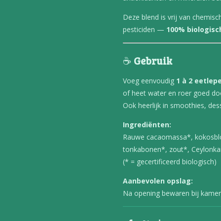
Deze blend is vrij van chemisc
pesticiden —
100% biologisch
☕
Gebruik
Voeg eenvoudig
1 à 2 eetlep
of heet water en roer goed do
Ook heerlijk in smoothies, dess
Ingrediënten:
Rauwe cacaomassa*, kokosbl
tonkabonen*, zout*, Ceylonka
(* = gecertificeerd biologisch)
Aanbevolen opslag:
Na opening bewaren bij kamer