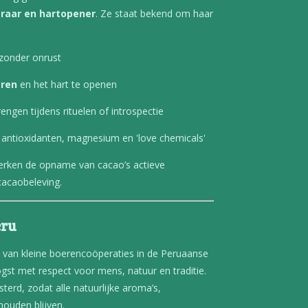
eraar en hartopener
. Ze staat bekend om haar
zonder onrust
eren
en het hart te openen
engen tijdens rituelen of introspectie
antioxidanten, magnesium en 'love chemicals'
erken de opname van cacao’s actieve
cacaobeleving.
eru
 van kleine boerencoöperaties in de Peruaanse
t met respect voor mens, natuur en traditie.
erd, zodat alle natuurlijke aroma’s,
houden blijven.