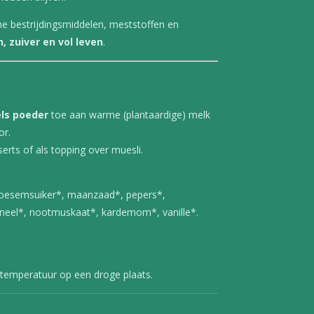
he bestrijdingsmiddelen, meststoffen en
, zuiver en vol leven
.
els poeder
toe aan warme (plantaardige) melk
or.
erts of als topping over muesli.
oesemsuiker*, maanzaad*, pepers*,
neel*, nootmuskaat*, kardemom*, vanille*.
temperatuur op een droge plaats.