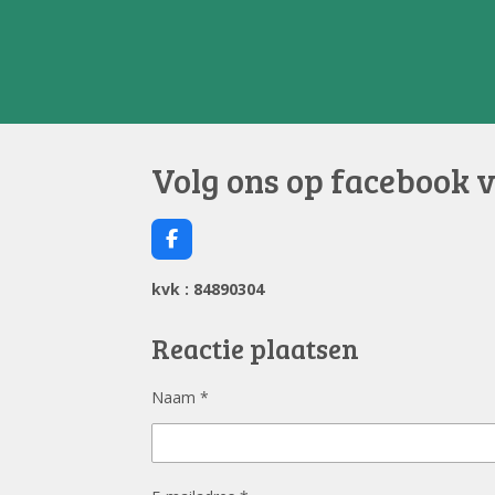
Volg ons op facebook 
F
a
c
kvk : 84890304
e
b
o
Reactie plaatsen
o
k
Naam *