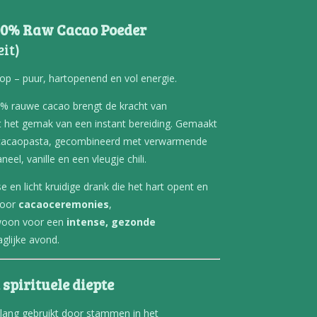
100% Raw Cacao Poeder
it)
p – puur, hartopenend en vol energie.
0% rauwe cacao brengt de kracht van
het gemak van een instant bereiding. Gemaakt
cacaopasta, gecombineerd met verwarmende
el, vanille en een vleugje chili.
se en licht kruidige drank die het hart opent en
voor
cacaoceremonies
,
oon voor een
intense, gezonde
glijke avond.
spirituele diepte
ang gebruikt door stammen in het