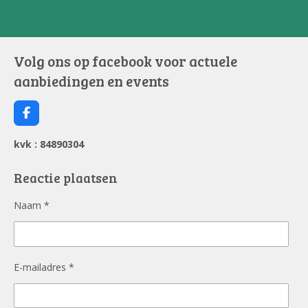
e
l
r
e
n
e
n
Volg ons op facebook voor actuele
aanbiedingen en events
F
a
c
kvk : 84890304
e
b
o
Reactie plaatsen
o
k
Naam *
E-mailadres *