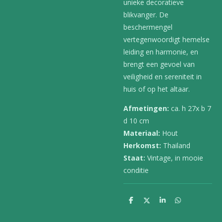
unieke decoratieve
blikvanger. De
beschermengel
vertegenwoordigt hemelse
leiding en harmonie, en
brengt een gevoel van
veiligheid en sereniteit in
huis of op het altaar.
Afmetingen:
ca. h 27x b 7
d 10 cm
Materiaal:
Hout
Herkomst:
Thailand
Staat:
Vintage, in mooie
conditie
D
D
S
D
e
e
h
e
l
e
a
l