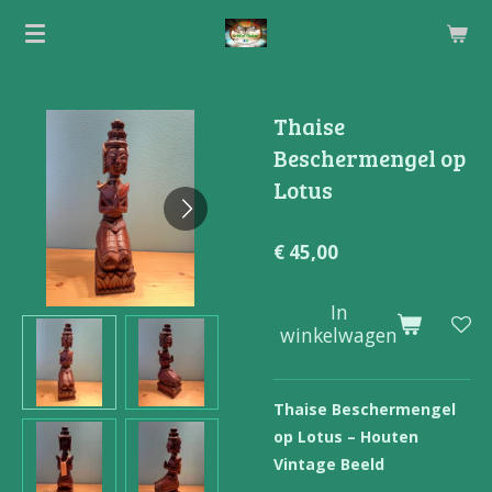
Ga
direct
naar
de
Thaise
hoofdinhoud
Beschermengel op
Lotus
€ 45,00
In
winkelwagen
Thaise Beschermengel
op Lotus – Houten
Vintage Beeld