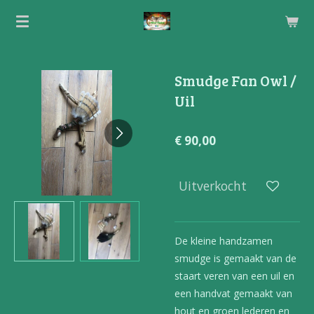
Ga
direct
naar
de
Smudge Fan Owl /
hoofdinhoud
Uil
€ 90,00
Uitverkocht
De kleine handzamen
smudge is gemaakt van de
staart veren van een uil en
een handvat gemaakt van
hout en groen lederen en