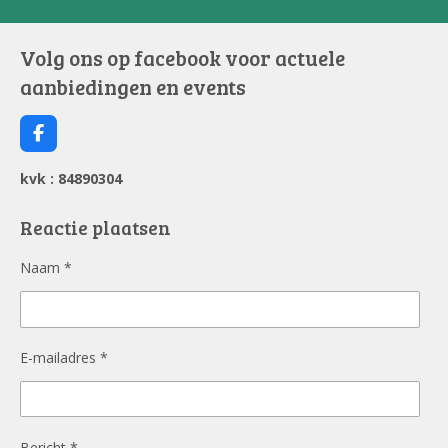
Volg ons op facebook voor actuele
aanbiedingen en events
F
a
c
kvk : 84890304
e
b
o
Reactie plaatsen
o
k
Naam *
E-mailadres *
Bericht *