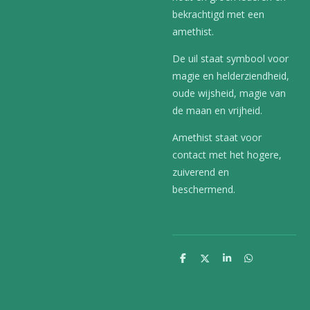
bekrachtigd met een
amethist.
De uil staat symbool voor
magie en helderziendheid,
oude wijsheid, magie van
de maan en vrijheid.
Amethist staat voor
contact met het hogere,
zuiverend en
beschermend.
D
D
S
D
e
e
h
e
l
e
a
l
e
l
r
e
n
e
n